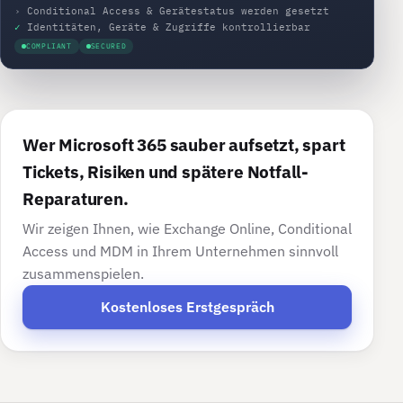
›
Conditional Access & Gerätestatus werden gesetzt
✓
Identitäten, Geräte & Zugriffe kontrollierbar
COMPLIANT
SECURED
Wer Microsoft 365 sauber aufsetzt, spart
Tickets, Risiken und spätere Notfall-
Reparaturen.
Wir zeigen Ihnen, wie Exchange Online, Conditional
Access und MDM in Ihrem Unternehmen sinnvoll
zusammenspielen.
Kostenloses Erstgespräch